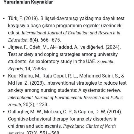
Yararlanılan Kaynaklar
Türk, F. (2019). Bilişsel-davranışçı yaklaşıma dayalı test
kaygısıyla başa çıkma programının ergenler üzerindeki
etkisi.
International Journal of Evaluation and Research in
, 8(4), 666–675.
Education
Jirjees, F., Odeh, M., Al-Haddad, A., ve diğerleri. (2024).
Test anxiety and coping strategies among university
students: An exploratory study in the UAE.
Scientific
, 14, 25835.
Reports
Kaur Khaira, M., Raja Gopal, R. L., Mohamed Saini, S., &
Md Isa, Z. (2023). Interventional strategies to reduce test
anxiety among nursing students: A systematic review.
International Journal of Environmental Research and Public
, 20(2), 1233.
Health
Gallagher, M. W., McLean, C. P., & Capron, D. W. (2014).
Cognitive-behavioral therapy for anxiety disorders in
children and adolescents.
Psychiatric Clinics of North
, 37(3), 551–568.
America